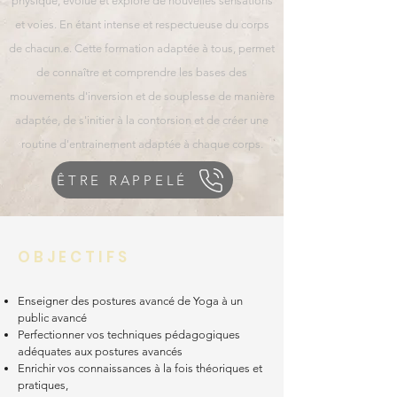
physique, évolue et explore de nouvelles sensations
et voies. En étant intense et respectueuse du corps
de chacun.e. Cette formation adaptée à tous, permet
de connaître et comprendre les bases des
mouvements d'inversion et de souplesse de manière
adaptée, de s'initier à la contorsion et de créer une
routine d'entrainement adaptée à chaque corps.
ÊTRE RAPPELÉ
O B J E C T I F S
Enseigner des postures avancé de Yoga à un
public avancé
Perfectionner vos techniques pédagogiques
adéquates aux postures avancés
Enrichir vos connaissances à la fois théoriques et
pratiques,