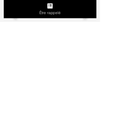
Être rappelé
D A T E S
A venir
ÊTRE RAPPELÉ
L I E U
Centre de formation