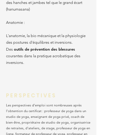
des hanches et jambes tel que le grand écart
(hanumasana)
Anatomie :
L’anatomie, la bio mécanique et la physiologie
des postures d'équilibres et inversions.
outils de prévention des blessures
Des
courantes dans la pratique acrobatique des
inversions.
P E R S P E C T I V E S
​Les perspectives d’emploi sont nombreuses après
l’obtention du certificat : professeur de yoga dans un
studio de yoga, enseignant de yoga privé, coach de
bien-être, propriétaire de studio de yoga, organisatrice
de retraites, d'ateliers, de stage, professeur de yoga en
ligne, formateur de professeur de yoga, professeur en